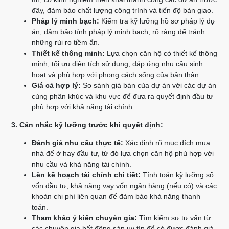
đây, đảm bảo chất lượng công trình và tiến độ bàn giao.
Pháp lý minh bạch:
Kiểm tra kỹ lưỡng hồ sơ pháp lý dự
án, đảm bảo tính pháp lý minh bạch, rõ ràng để tránh
những rủi ro tiềm ẩn.
Thiết kế thông minh:
Lựa chọn căn hộ có thiết kế thông
minh, tối ưu diện tích sử dụng, đáp ứng nhu cầu sinh
hoạt và phù hợp với phong cách sống của bản thân.
Giá cả hợp lý:
So sánh giá bán của dự án với các dự án
cùng phân khúc và khu vực để đưa ra quyết định đầu tư
phù hợp với khả năng tài chính.
3. Cân nhắc kỹ lưỡng trước khi quyết định:
Đánh giá nhu cầu thực tế:
Xác định rõ mục đích mua
nhà để ở hay đầu tư, từ đó lựa chọn căn hộ phù hợp với
nhu cầu và khả năng tài chính.
Lên kế hoạch tài chính chi tiết:
Tính toán kỹ lưỡng số
vốn đầu tư, khả năng vay vốn ngân hàng (nếu có) và các
khoản chi phí liên quan để đảm bảo khả năng thanh
toán.
Tham khảo ý kiến chuyên gia:
Tìm kiếm sự tư vấn từ
các chuyên gia bất động sản uy tín để có được đánh giá