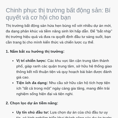
Chinh phục thị trường bất động sản: Bí
quyết và cơ hội cho bạn
Thị trường bất động sản hứa hẹn bùng nổ với nhiều dự án mới,
đa dạng phân khúc và tiềm năng sinh lời hấp dẫn. Để "bắt nhịp"
thị trường hiệu quả và đưa ra quyết định đầu tư sáng suốt, bạn
cần trang bị cho mình kiến thức và chiến lược cụ thể.
1. Nắm bắt xu hướng thị trường:
Vị trí chiến lược:
Các khu vực lân cận trung tâm thành
phố, giáp ranh các quận trung tâm, sở hữu hệ thống giao
thông kết nối thuận tiện và quy hoạch bài bản được đánh
giá cao.
Tiện ích đa dạng:
Nhu cầu sở hữu căn hộ tích hợp tiện
ích "tất cả trong một" ngày càng gia tăng, mang đến trải
nghiệm sống hiện đại và tiện nghi.
2. Chọn lọc dự án tiềm năng:
Uy tín chủ đầu tư:
Lựa chọn dự án của chủ đầu tư uy
tín, có kinh nghiệm triển khai thành công các dự án trước