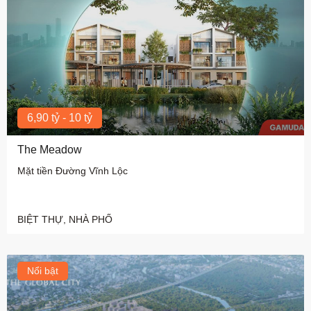
6,90 tỷ - 10 tỷ
The Meadow
Mặt tiền Đường Vĩnh Lộc
BIỆT THỰ, NHÀ PHỐ
Nổi bật