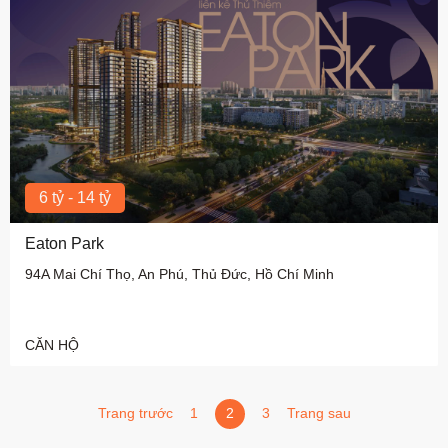
6 tỷ - 14 tỷ
Eaton Park
94A Mai Chí Thọ, An Phú, Thủ Đức, Hồ Chí Minh
CĂN HỘ
Trang trước
1
2
3
Trang sau
Trang trước
Trang sau