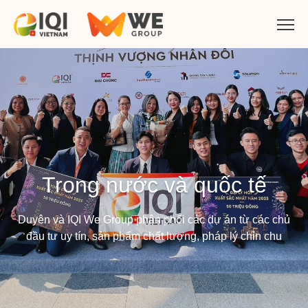
Trong nước và quốc tế
Duyên và IQI We Group phân phối các dự án từ các chủ
đầu tư uy tín, sản phẩm chất lượng, pháp lý chỉn chu