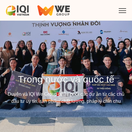
Trong nước và quốc tế
Duyên và IQI We Group phân phối các dự án từ các chủ
đầu tư uy tín, sản phẩm chất lượng, pháp lý chỉn chu