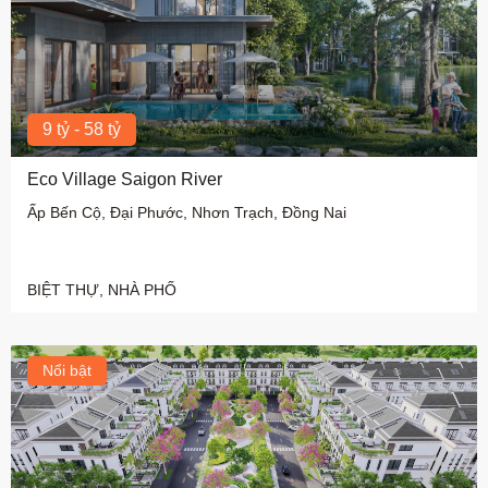
9 tỷ - 58 tỷ
Eco Village Saigon River
Ấp Bến Cộ, Đại Phước, Nhơn Trạch, Đồng Nai
BIỆT THỰ, NHÀ PHỐ
Nổi bật