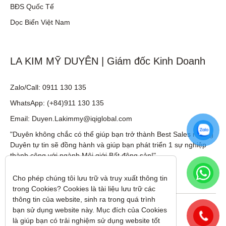
BĐS Quốc Tế
Dọc Biển Việt Nam
LA KIM MỸ DUYÊN | Giám đốc Kinh Doanh
Zalo/Call: 0911 130 135
WhatsApp: (+84)911 130 135
Email: Duyen.Lakimmy@iqiglobal.com
"Duyên không chắc có thể giúp bạn trở thành Best Sales nhưng
Duyên tự tin sẽ đồng hành và giúp bạn phát triển 1 sự nghiệp
thành công với ngành Môi giới Bất động sản!"
Cho phép chúng tôi lưu trữ và truy xuất thông tin 
trong Cookies? Cookies là tài liệu lưu trữ các 
thông tin của website, sinh ra trong quá trình 
Theo dõi tôi trên:
bạn sử dụng website này. Mục đích của Cookies 
là giúp bạn có trải nghiệm sử dụng website tốt 