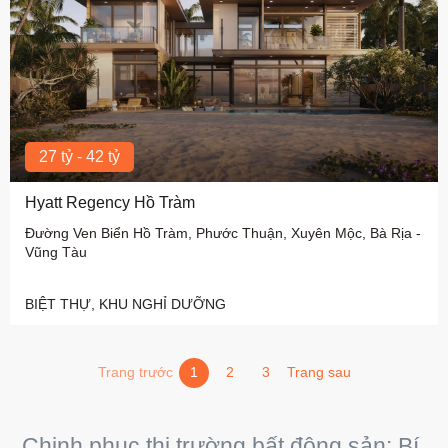
27 tỷ - 42 tỷ
Hyatt Regency Hồ Tràm
Đường Ven Biển Hồ Tràm, Phước Thuận, Xuyên Mộc, Bà Rịa -
Vũng Tàu
BIỆT THỰ, KHU NGHỈ DƯỠNG
Trang trước
1
2
3
Trang sau
Trang sau
Trang sau
Chinh phục thị trường bất động sản: Bí