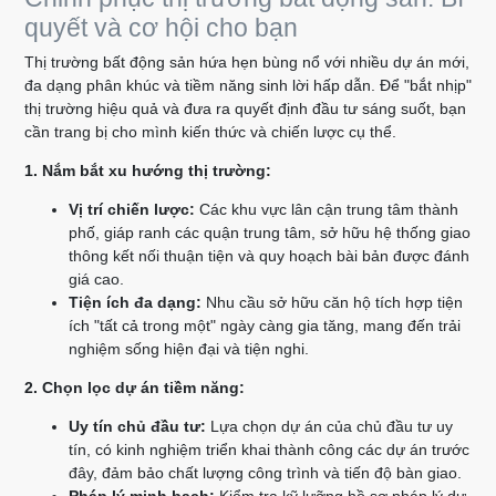
quyết và cơ hội cho bạn
Thị trường bất động sản hứa hẹn bùng nổ với nhiều dự án mới,
đa dạng phân khúc và tiềm năng sinh lời hấp dẫn. Để "bắt nhịp"
thị trường hiệu quả và đưa ra quyết định đầu tư sáng suốt, bạn
cần trang bị cho mình kiến thức và chiến lược cụ thể.
1. Nắm bắt xu hướng thị trường:
Vị trí chiến lược:
Các khu vực lân cận trung tâm thành
phố, giáp ranh các quận trung tâm, sở hữu hệ thống giao
thông kết nối thuận tiện và quy hoạch bài bản được đánh
giá cao.
Tiện ích đa dạng:
Nhu cầu sở hữu căn hộ tích hợp tiện
ích "tất cả trong một" ngày càng gia tăng, mang đến trải
nghiệm sống hiện đại và tiện nghi.
2. Chọn lọc dự án tiềm năng:
Uy tín chủ đầu tư:
Lựa chọn dự án của chủ đầu tư uy
tín, có kinh nghiệm triển khai thành công các dự án trước
đây, đảm bảo chất lượng công trình và tiến độ bàn giao.
Pháp lý minh bạch:
Kiểm tra kỹ lưỡng hồ sơ pháp lý dự