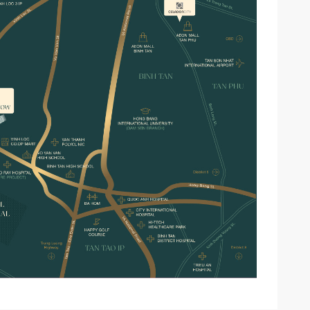
h sàn: 205m2 - 254 m2
5m – 8m
m – 18m
o: 3 Tầng
h: 14 căn Song Lập & 2 căn Đơn Lập
h căn: 185 – 310 m2.
h sàn: 278 – 407 m2.
10m – 16m
m – 22m
hách nước ngoài & sở hữu lâu dài với khách Việt Nam
4
5
ên ngoài – Giao thô bên trong