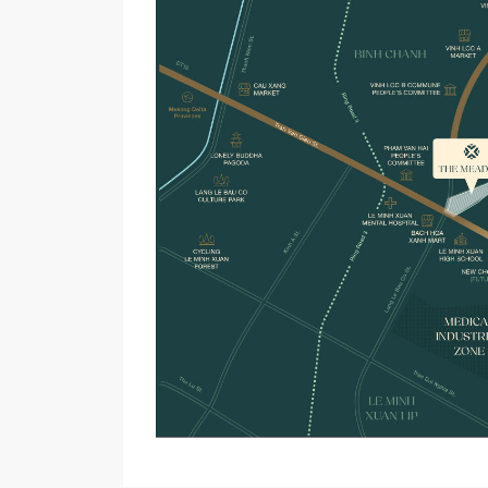
Diện tíc
Ngang: 
Dài: 10
Loại hình Biệt thự:
Chiều ca
Loại hìn
Diện tíc
Diện tíc
Ngang: 
Dài: 18
Mật độ xây dựng toàn khu:
37,2%
Thời gian sở hữu:
50 năm với k
Năm khởi công:
Tháng 4/202
Thời gian hoàn thành (Dự
Tháng 5/202
kiến):
Tiêu chuẩn bàn giao:
Hoàn thiện b