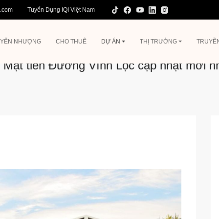
l.com
Tuyển Dụng IQI Việt Nam
YỂN NHƯỢNG
CHO THUÊ
DỰ ÁN
THỊ TRƯỜNG
TRUYỀ
Mặt tiền Đường Vĩnh Lộc cập nhật mới nh