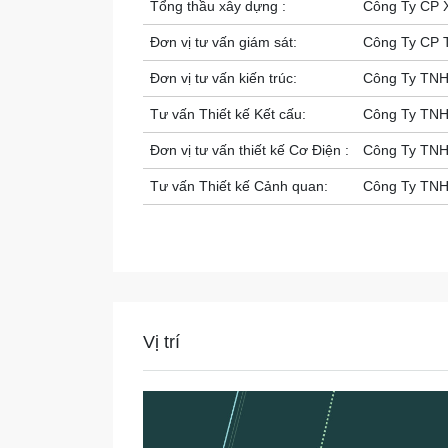
Tổng thầu xây dựng :
Công Ty CP 
Đơn vị tư vấn giám sát:
Công Ty CP 
Đơn vị tư vấn kiến trúc:
Công Ty TNHH
Tư vấn Thiết kế Kết cấu:
Công Ty TNH
Đơn vị tư vấn thiết kế Cơ Điện :
Công Ty TNH
Tư vấn Thiết kế Cảnh quan:
Công Ty TNH
Tư vấn Công trình Xanh:
Công Ty TNH
Tư vấn Quản lý Chi phí:
Công Ty TNH
Loại hình sản phẩm:
Nhà phố và B
Diện tích dự án:
5ha
Vị trí
Quy mô dự án:
212 sản phẩm
Loại hình Nhà phố:
Chiều ca
Số lượng
Diện tíc