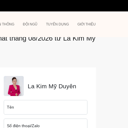
N THÔNG
ĐỘI NGŨ
TUYỂN DỤNG
GIỚI THIỆU
ất tháng 08/2026 từ La Kim Mỹ
La Kim Mỹ Duyên
Tên
Số điện thoại/Zalo