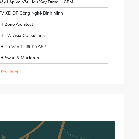
Xây Lắp và Vật Liệu Xây Dựng – CBM
TV XD ĐT Công Nghệ Bình Minh
 Zone Architect
H TW-Asia Consultans
H Tư Vấn Thiết Kế ASP
H Swan & Maclaren
H Ardor Green
Đọc thêm
H AKT Việt Nam
iệt thự
 nhà phố và biệt thự xây sẵn
o: 3 Tầng
: 196 căn
h căn: 85m2 - 105m2