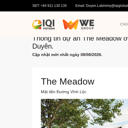
SĐT: +84 911 130 135
Email: Duyen.Lakimmy@iqigloba
Trang chủ
The Meadow
CHU
Thông tin dự án The Meadow ở 
Duyên.
Cập nhật mới nhất ngày 08/08/2026.
The Meadow
Mặt tiền Đường Vĩnh Lộc