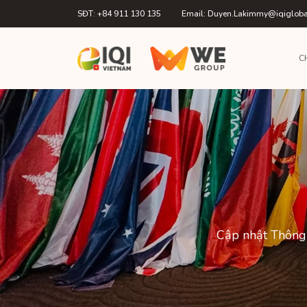
SĐT: +84 911 130 135
Email: Duyen.Lakimmy@iqiglob
C
Cập nhật Thông 