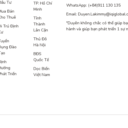
Đầu Tư
TP. Hồ Chí
WhatsApp: (+84)911 130 135
Minh
Mua Bán
Email: Duyen.Lakimmy@iqiglobal.
Cho Thuê
Tỉnh
"Duyên không chắc có thể giúp bạ
Thành
Di Trú Định
hành và giúp bạn phát triển 1 sự 
Lân Cận
Cư
Thủ Đô
Tuyển
Hà Nội
Dụng Đào
Tạo
BĐS
Quốc Tế
Định
Hướng
Dọc Biển
Phát Triển
Việt Nam