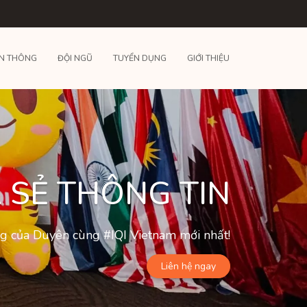
N THÔNG
ĐỘI NGŨ
TUYỂN DỤNG
GIỚI THIỆU
 SẺ THÔNG TIN
ộng của Duyên cùng #IQI Vietnam mới nhất!
Liên hệ ngay