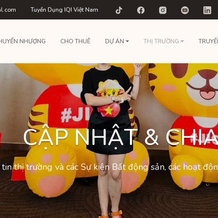
al.com
Tuyển Dụng IQI Việt Nam
HUYỂN NHƯỢNG
CHO THUÊ
DỰ ÁN
THỊ TRƯỜNG
TRUYỀ
CẬP NHẬT & CHIA
tin thị trường và các Sự kiện Bất động sản, các hoạt đ