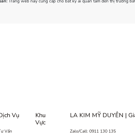
sản:
Trang web này cung cấp cho bất kỳ ai quan tâm đến thị trường bất
Dịch Vụ
Khu
LA KIM MỸ DUYÊN | Gi
Vực
Tư Vấn
Zalo/Call: 0911 130 135