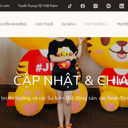
al.com
Tuyển Dụng IQI Việt Nam
HUYỂN NHƯỢNG
CHO THUÊ
DỰ ÁN
THỊ TRƯỜNG
TRUYỀ
CẬP NHẬT & CHIA
tin thị trường và các Sự kiện Bất động sản, các hoạt đ