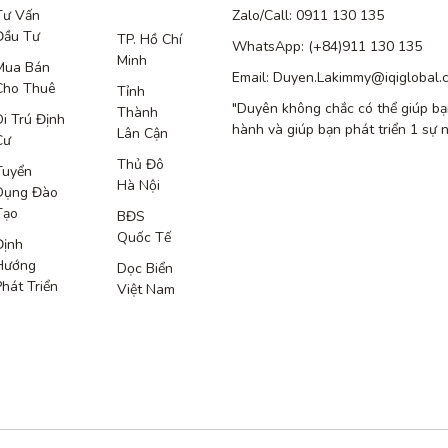
Tư Vấn
Zalo/Call: 0911 130 135
Đầu Tư
TP. Hồ Chí
WhatsApp: (+84)911 130 135
Minh
Mua Bán
Email: Duyen.Lakimmy@iqiglobal.
Cho Thuê
Tỉnh
"Duyên không chắc có thể giúp bạ
Thành
Di Trú Định
hành và giúp bạn phát triển 1 sự 
Lân Cận
Cư
Thủ Đô
Tuyển
Hà Nội
Dụng Đào
Tạo
BĐS
Quốc Tế
Định
Hướng
Dọc Biển
Phát Triển
Việt Nam