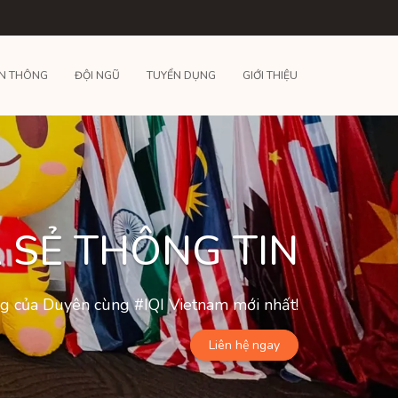
N THÔNG
ĐỘI NGŨ
TUYỂN DỤNG
GIỚI THIỆU
 SẺ THÔNG TIN
ộng của Duyên cùng #IQI Vietnam mới nhất!
Liên hệ ngay