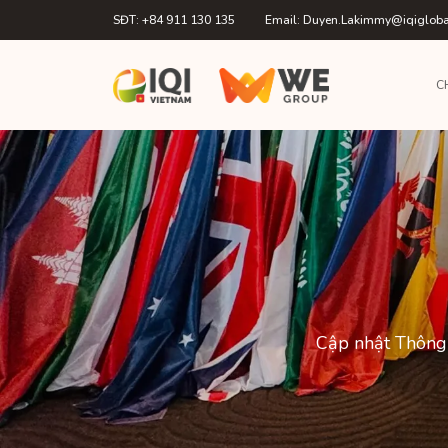
SĐT: +84 911 130 135
Email: Duyen.Lakimmy@iqiglob
C
Cập nhật Thông 