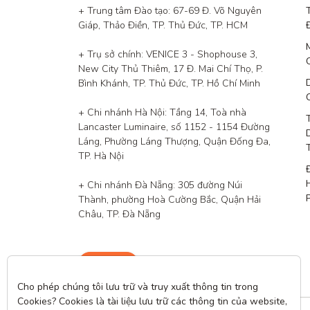
+ Trung tâm Đào tạo: 67-69 Đ. Võ Nguyên 
Giáp, Thảo Điền, TP. Thủ Đức, TP. HCM

+ Trụ sở chính: VENICE 3 - Shophouse 3, 
New City Thủ Thiêm, 17 Đ. Mai Chí Thọ, P. 
Bình Khánh, TP. Thủ Đức, TP. Hồ Chí Minh

+ Chi nhánh Hà Nội: Tầng 14, Toà nhà 
Lancaster Luminaire, số 1152 - 1154 Đường 
Láng, Phường Láng Thượng, Quận Đống Đa, 
TP. Hà Nội

+ Chi nhánh Đà Nẵng: 305 đường Núi 
Thành, phường Hoà Cường Bắc, Quận Hải 
Châu, TP. Đà Nẵng
Liên hệ
Cho phép chúng tôi lưu trữ và truy xuất thông tin trong 
Cookies? Cookies là tài liệu lưu trữ các thông tin của website, 