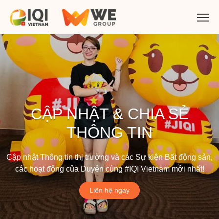
CẬP NHẬT & CHIA SẺ
THÔNG TIN
Cập nhật Thông tin thị trường và các Sự kiện Bất động sản,
các hoạt động của Duyên cùng #IQI Vietnam mới nhất!
Liên hệ ngay