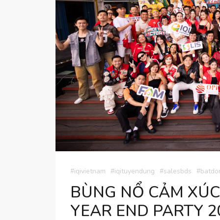
#iqivietnam
#iqituyendung
#salesbds
#batdo
BÙNG NỔ CẢM XÚC 
YEAR END PARTY 2