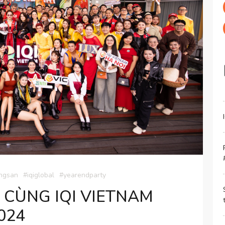
ngsan
#iqiglobal
#yearendparty
CÙNG IQI VIETNAM
024