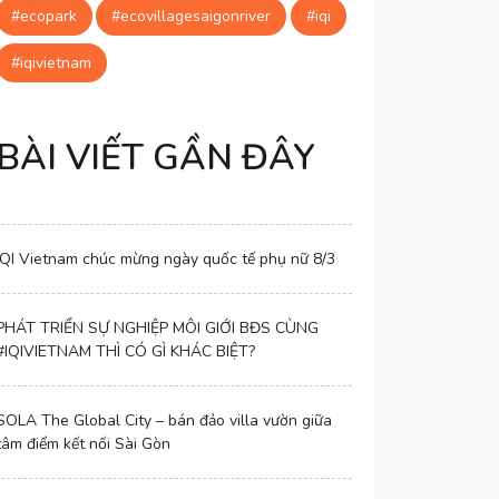
#ecopark
#ecovillagesaigonriver
#iqi
#iqivietnam
BÀI VIẾT GẦN ĐÂY
IQI Vietnam chúc mừng ngày quốc tế phụ nữ 8/3
PHÁT TRIỂN SỰ NGHIỆP MÔI GIỚI BĐS CÙNG
#IQIVIETNAM THÌ CÓ GÌ KHÁC BIỆT?
SOLA The Global City – bán đảo villa vườn giữa
tâm điểm kết nối Sài Gòn