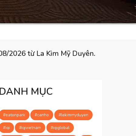
 08/2026 từ La Kim Mỹ Duyên.
DANH MỤC
#eatonpark
#canho
#lekimmyduyen
#iqi
#iqivietnam
#iqiglobal