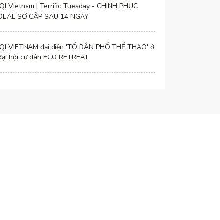
IQI Vietnam | Terrific Tuesday - CHINH PHỤC
DEAL SƠ CẤP SAU 14 NGÀY
IQI VIETNAM đại diện 'TỔ DÂN PHỐ THỂ THAO' ở
đại hội cư dân ECO RETREAT