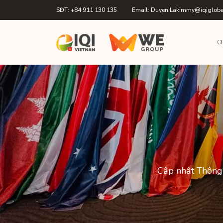
SĐT: +84 911 130 135
Email: Duyen.Lakimmy@iqiglob
C
Cập nhật Thông 