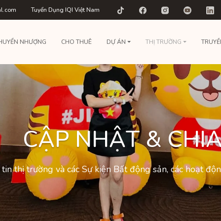
al.com
Tuyển Dụng IQI Việt Nam
HUYỂN NHƯỢNG
CHO THUÊ
DỰ ÁN
THỊ TRƯỜNG
TRUYỀ
CẬP NHẬT & CHIA
tin thị trường và các Sự kiện Bất động sản, các hoạt đ