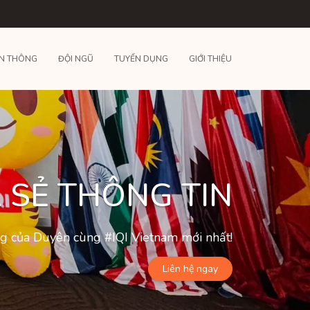
N THÔNG
ĐỘI NGŨ
TUYỂN DỤNG
GIỚI THIỆU
 SẺ THÔNG TIN
ộng của Duyên cùng #IQI Vietnam mới nhất!
Liên hệ ngay