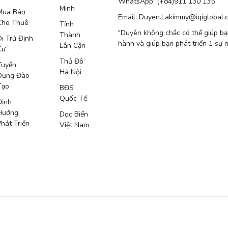
WhatsApp: (+84)911 130 135
Minh
Mua Bán
Email: Duyen.Lakimmy@iqiglobal.
Cho Thuê
Tỉnh
"Duyên không chắc có thể giúp bạ
Thành
Di Trú Định
hành và giúp bạn phát triển 1 sự 
Lân Cận
Cư
Thủ Đô
Tuyển
Hà Nội
Dụng Đào
Tạo
BĐS
Quốc Tế
Định
Hướng
Dọc Biển
Phát Triển
Việt Nam