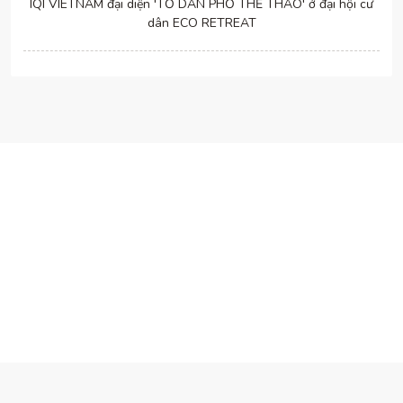
IQI VIETNAM đại diện 'TỔ DÂN PHỐ THỂ THAO' ở đại hội cư
dân ECO RETREAT