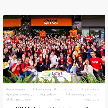
#grandopening
#khaitruong
#congratulation
#realestate
#propertyagency
#iqivietnam
#khaitruongiqivietnam
#lakimmyduyen
#iqi
#iqiglobal