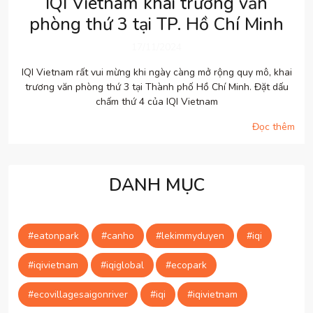
IQI Vietnam khai trương văn
phòng thứ 3 tại TP. Hồ Chí Minh
17/11/2024
IQI Vietnam rất vui mừng khi ngày càng mở rộng quy mô, khai
trương văn phòng thứ 3 tại Thành phố Hồ Chí Minh. Đặt dấu
chấm thứ 4 của IQI Vietnam
Đọc thêm
DANH MỤC
#eatonpark
#canho
#lekimmyduyen
#iqi
#iqivietnam
#iqiglobal
#ecopark
#ecovillagesaigonriver
#iqi
#iqivietnam