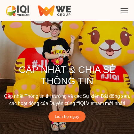
CẬP NHẬT & CHIA SẺ
THÔNG TIN
Cập nhật Thông tin thị trường và các Sự kiện Bất động sản,
các hoạt động của Duyên cùng #IQI Vietnam mới nhất!
Liên hệ ngay