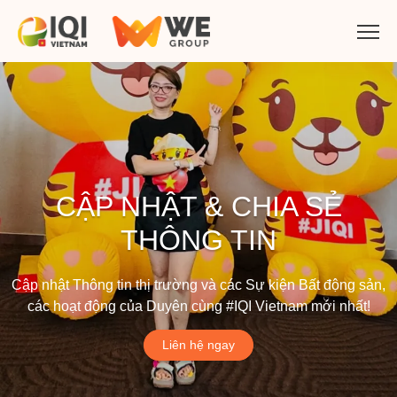
CẬP NHẬT & CHIA SẺ
THÔNG TIN
Cập nhật Thông tin thị trường và các Sự kiện Bất động sản,
các hoạt động của Duyên cùng #IQI Vietnam mới nhất!
Liên hệ ngay