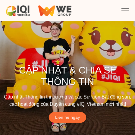
CẬP NHẬT & CHIA SẺ
THÔNG TIN
Cập nhật Thông tin thị trường và các Sự kiện Bất động sản,
các hoạt động của Duyên cùng #IQI Vietnam mới nhất!
Liên hệ ngay