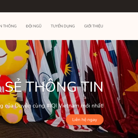
N THÔNG
ĐỘI NGŨ
TUYỂN DỤNG
GIỚI THIỆU
 SẺ THÔNG TIN
ộng của Duyên cùng #IQI Vietnam mới nhất!
Liên hệ ngay