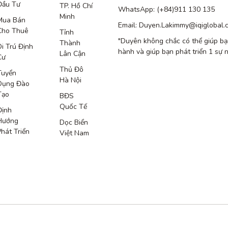
Đầu Tư
TP. Hồ Chí
WhatsApp: (+84)911 130 135
Minh
Mua Bán
Email: Duyen.Lakimmy@iqiglobal.
Cho Thuê
Tỉnh
"Duyên không chắc có thể giúp bạ
Thành
Di Trú Định
hành và giúp bạn phát triển 1 sự 
Lân Cận
Cư
Thủ Đô
Tuyển
Hà Nội
Dụng Đào
Tạo
BĐS
Quốc Tế
Định
Hướng
Dọc Biển
Phát Triển
Việt Nam