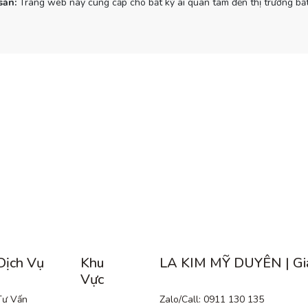
sản:
Trang web này cung cấp cho bất kỳ ai quan tâm đến thị trường bất
Dịch Vụ
Khu
LA KIM MỸ DUYÊN | Gi
Vực
Tư Vấn
Zalo/Call: 0911 130 135