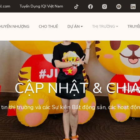
al.com
Tuyển Dụng IQI Việt Nam
HUYỂN NHƯỢNG
CHO THUÊ
DỰ ÁN
THỊ TRƯỜNG
TRUYỀ
CẬP NHẬT & CHIA
tin thị trường và các Sự kiện Bất động sản, các hoạt đ