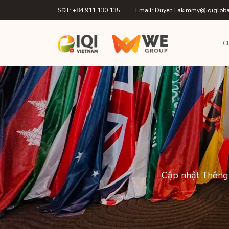
SĐT: +84 911 130 135
Email: Duyen.Lakimmy@iqiglob
C
Cập nhật Thông 