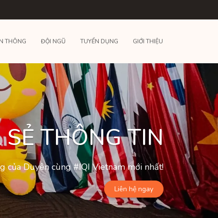
N THÔNG
ĐỘI NGŨ
TUYỂN DỤNG
GIỚI THIỆU
 SẺ THÔNG TIN
ộng của Duyên cùng #IQI Vietnam mới nhất!
Liên hệ ngay