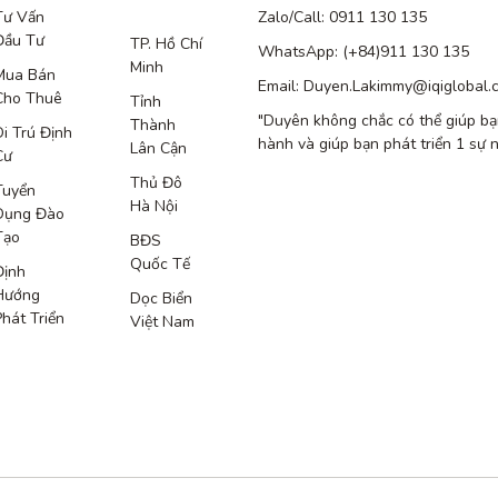
Tư Vấn
Zalo/Call: 0911 130 135
Đầu Tư
TP. Hồ Chí
WhatsApp: (+84)911 130 135
Minh
Mua Bán
Email: Duyen.Lakimmy@iqiglobal.
Cho Thuê
Tỉnh
"Duyên không chắc có thể giúp bạ
Thành
Di Trú Định
hành và giúp bạn phát triển 1 sự 
Lân Cận
Cư
Thủ Đô
Tuyển
Hà Nội
Dụng Đào
Tạo
BĐS
Quốc Tế
Định
Hướng
Dọc Biển
Phát Triển
Việt Nam