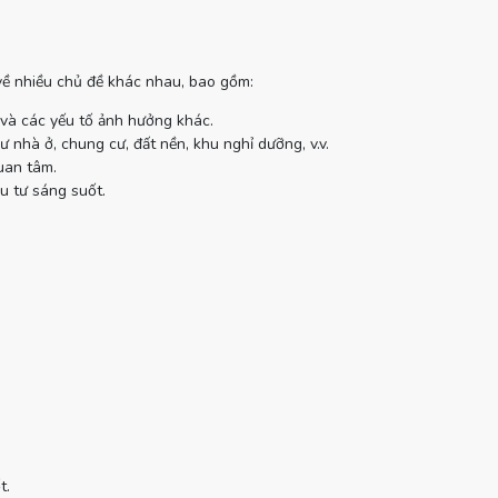
 về nhiều chủ đề khác nhau, bao gồm:
 và các yếu tố ảnh hưởng khác.
 nhà ở, chung cư, đất nền, khu nghỉ dưỡng, v.v.
uan tâm.
u tư sáng suốt.
t.