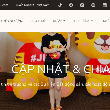
al.com
Tuyển Dụng IQI Việt Nam
HUYỂN NHƯỢNG
CHO THUÊ
DỰ ÁN
THỊ TRƯỜNG
TRUYỀ
CẬP NHẬT & CHIA
tin thị trường và các Sự kiện Bất động sản, các hoạt đ