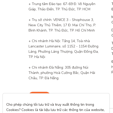
+ Trung tâm Đào tạo: 67-69 Đ. Võ Nguyên 
Giáp, Thảo Điền, TP. Thủ Đức, TP. HCM

+ Trụ sở chính: VENICE 3 - Shophouse 3, 
New City Thủ Thiêm, 17 Đ. Mai Chí Thọ, P. 
Bình Khánh, TP. Thủ Đức, TP. Hồ Chí Minh

+ Chi nhánh Hà Nội: Tầng 14, Toà nhà 
Lancaster Luminaire, số 1152 - 1154 Đường 
Láng, Phường Láng Thượng, Quận Đống Đa, 
TP. Hà Nội

+ Chi nhánh Đà Nẵng: 305 đường Núi 
Thành, phường Hoà Cường Bắc, Quận Hải 
Châu, TP. Đà Nẵng
Liên hệ
Cho phép chúng tôi lưu trữ và truy xuất thông tin trong 
Cookies? Cookies là tài liệu lưu trữ các thông tin của website, 