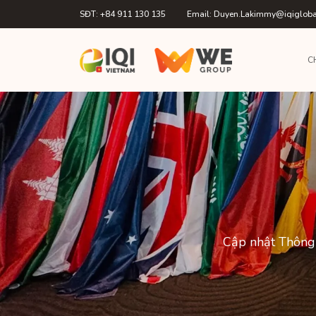
SĐT: +84 911 130 135
Email: Duyen.Lakimmy@iqiglob
C
Cập nhật Thông 