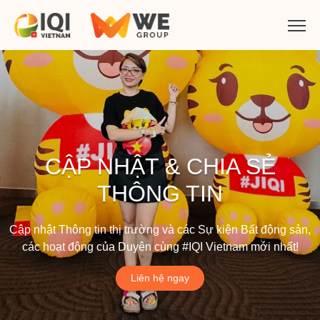
CẬP NHẬT & CHIA SẺ
THÔNG TIN
Cập nhật Thông tin thị trường và các Sự kiện Bất động sản,
các hoạt động của Duyên cùng #IQI Vietnam mới nhất!
Liên hệ ngay