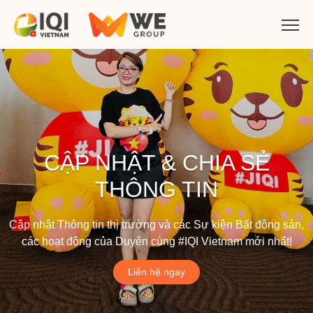
CẬP NHẬT & CHIA SẺ
THÔNG TIN
Cập nhật Thông tin thị trường và các Sự kiện Bất động sản,
các hoạt động của Duyên cùng #IQI Vietnam mới nhất!
Liên hệ ngay