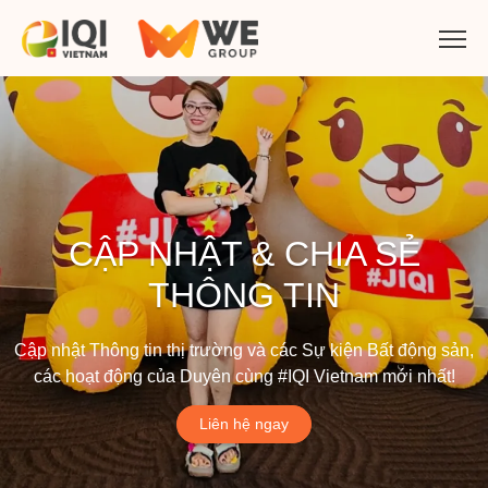
CẬP NHẬT & CHIA SẺ
THÔNG TIN
Cập nhật Thông tin thị trường và các Sự kiện Bất động sản,
các hoạt động của Duyên cùng #IQI Vietnam mới nhất!
Liên hệ ngay