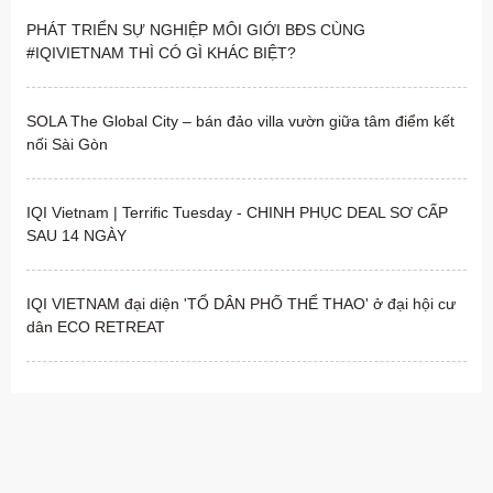
PHÁT TRIỂN SỰ NGHIỆP MÔI GIỚI BĐS CÙNG
#IQIVIETNAM THÌ CÓ GÌ KHÁC BIỆT?
SOLA The Global City – bán đảo villa vườn giữa tâm điểm kết
nối Sài Gòn
IQI Vietnam | Terrific Tuesday - CHINH PHỤC DEAL SƠ CẤP
SAU 14 NGÀY
IQI VIETNAM đại diện 'TỔ DÂN PHỐ THỂ THAO' ở đại hội cư
dân ECO RETREAT