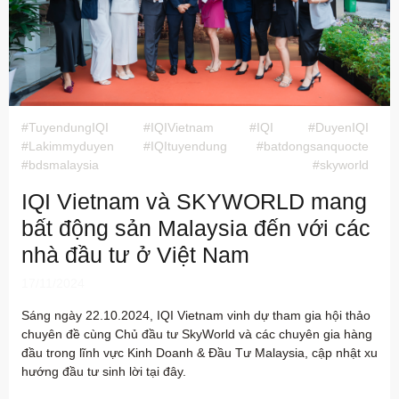
#TuyendungIQI
#IQIVietnam
#IQI
#DuyenIQI
#Lakimmyduyen
#IQItuyendung
#batdongsanquocte
#bdsmalaysia
#skyworld
IQI Vietnam và SKYWORLD mang
bất động sản Malaysia đến với các
nhà đầu tư ở Việt Nam
17/11/2024
Sáng ngày 22.10.2024, IQI Vietnam vinh dự tham gia hội thảo
chuyên đề cùng Chủ đầu tư SkyWorld và các chuyên gia hàng
đầu trong lĩnh vực Kinh Doanh & Đầu Tư Malaysia, cập nhật xu
hướng đầu tư sinh lời tại đây.