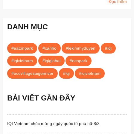
Đọc thêm
DANH MỤC
#eatonpark
#canho
#lekimmyduyen
#iqi
#iqivietnam
#iqiglobal
#ecopark
#ecovillagesaigonriver
#iqi
#iqivietnam
BÀI VIẾT GẦN ĐÂY
IQI Vietnam chúc mừng ngày quốc tế phụ nữ 8/3