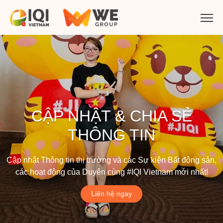
CẬP NHẬT & CHIA SẺ
THÔNG TIN
Cập nhật Thông tin thị trường và các Sự kiện Bất động sản,
các hoạt động của Duyên cùng #IQI Vietnam mới nhất!
Liên hệ ngay