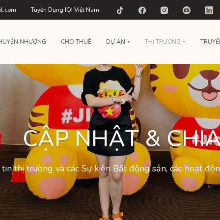
al.com
Tuyển Dụng IQI Việt Nam
HUYỂN NHƯỢNG
CHO THUÊ
DỰ ÁN
THỊ TRƯỜNG
TRUYỀ
CẬP NHẬT & CHIA
tin thị trường và các Sự kiện Bất động sản, các hoạt đ