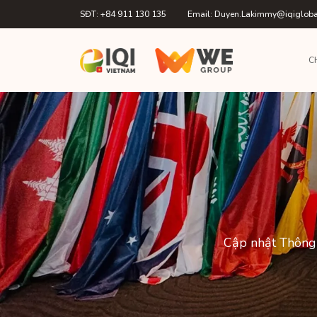
SĐT: +84 911 130 135
Email: Duyen.Lakimmy@iqiglob
C
Cập nhật Thông 