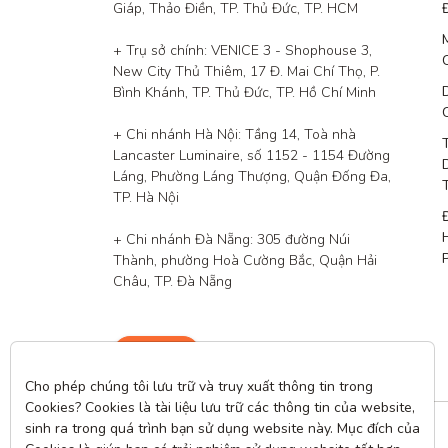
Giáp, Thảo Điền, TP. Thủ Đức, TP. HCM

+ Trụ sở chính: VENICE 3 - Shophouse 3, 
New City Thủ Thiêm, 17 Đ. Mai Chí Thọ, P. 
Bình Khánh, TP. Thủ Đức, TP. Hồ Chí Minh

+ Chi nhánh Hà Nội: Tầng 14, Toà nhà 
Lancaster Luminaire, số 1152 - 1154 Đường 
Láng, Phường Láng Thượng, Quận Đống Đa, 
TP. Hà Nội

+ Chi nhánh Đà Nẵng: 305 đường Núi 
Thành, phường Hoà Cường Bắc, Quận Hải 
Châu, TP. Đà Nẵng
Liên hệ
Cho phép chúng tôi lưu trữ và truy xuất thông tin trong 
Cookies? Cookies là tài liệu lưu trữ các thông tin của website, 
sinh ra trong quá trình bạn sử dụng website này. Mục đích của 