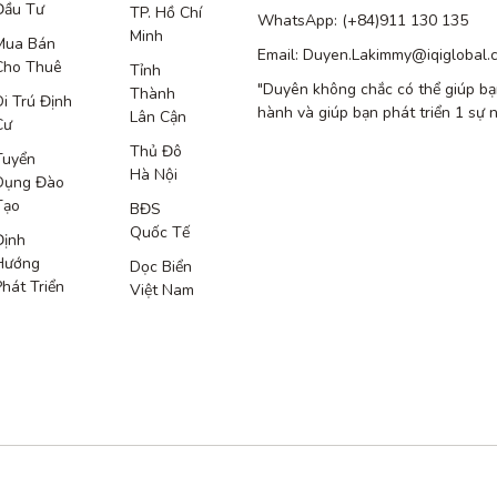
Đầu Tư
TP. Hồ Chí
WhatsApp: (+84)911 130 135
Minh
Mua Bán
Email: Duyen.Lakimmy@iqiglobal.
Cho Thuê
Tỉnh
"Duyên không chắc có thể giúp bạ
Thành
Di Trú Định
hành và giúp bạn phát triển 1 sự 
Lân Cận
Cư
Thủ Đô
Tuyển
Hà Nội
Dụng Đào
Tạo
BĐS
Quốc Tế
Định
Hướng
Dọc Biển
Phát Triển
Việt Nam