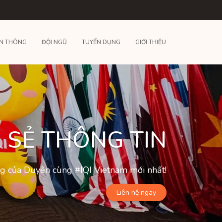
N THÔNG
ĐỘI NGŨ
TUYỂN DỤNG
GIỚI THIỆU
 SẺ THÔNG TIN
ộng của Duyên cùng #IQI Vietnam mới nhất!
Liên hệ ngay