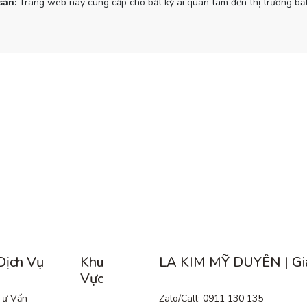
sản:
Trang web này cung cấp cho bất kỳ ai quan tâm đến thị trường bất
Dịch Vụ
Khu
LA KIM MỸ DUYÊN | Gi
Vực
Tư Vấn
Zalo/Call: 0911 130 135