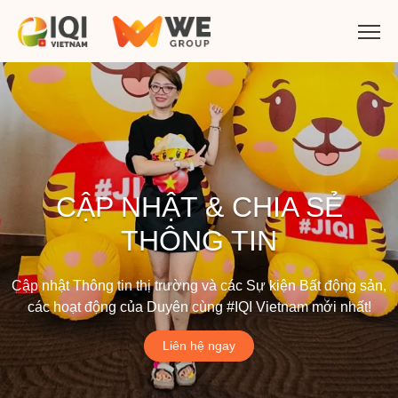
CẬP NHẬT & CHIA SẺ
THÔNG TIN
Cập nhật Thông tin thị trường và các Sự kiện Bất động sản,
các hoạt động của Duyên cùng #IQI Vietnam mới nhất!
Liên hệ ngay