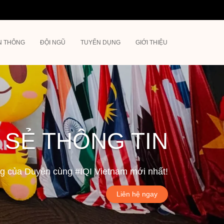
N THÔNG
ĐỘI NGŨ
TUYỂN DỤNG
GIỚI THIỆU
 SẺ THÔNG TIN
ộng của Duyên cùng #IQI Vietnam mới nhất!
Liên hệ ngay