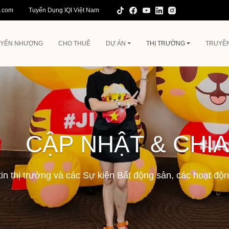
l.com
Tuyển Dụng IQI Việt Nam
YỂN NHƯỢNG
CHO THUÊ
DỰ ÁN
THỊ TRƯỜNG
TRUYỀ
CẬP NHẬT & CHIA
in thị trường và các Sự kiện Bất động sản, các hoạt đ