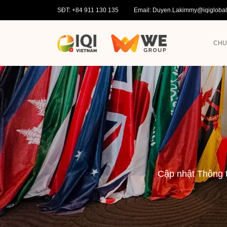
SĐT: +84 911 130 135
Email: Duyen.Lakimmy@iqigloba
CHU
Cập nhật Thông t