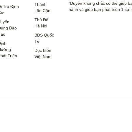
"Duyên không chắc có thể giúp bạ
Thành
i Trú Định
hành và giúp bạn phát triển 1 sự 
Lân Cận
Cư
Thủ Đô
Tuyển
Hà Nội
Dụng Đào
Tạo
BĐS Quốc
Tế
ịnh
Hướng
Dọc Biển
hát Triển
Việt Nam