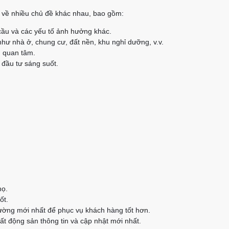
ết về nhiều chủ đề khác nhau, bao gồm:
cầu và các yếu tố ảnh hưởng khác.
như nhà ở, chung cư, đất nền, khu nghỉ dưỡng, v.v.
n quan tâm.
 đầu tư sáng suốt.
họ.
ốt.
rường mới nhất để phục vụ khách hàng tốt hơn.
t động sản thông tin và cập nhật mới nhất.