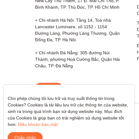
New City Thủ Thiêm, 17 Đ. Mai Chí Thọ, P. 
D
Bình Khánh, TP. Thủ Đức, TP. Hồ Chí Minh

+ Chi nhánh Hà Nội: Tầng 14, Toà nhà 
Lancaster Luminaire, số 1152 - 1154 
Đường Láng, Phường Láng Thượng, Quận 
Đống Đa, TP. Hà Nội

Đ
+ Chi nhánh Đà Nẵng: 305 đường Núi 
P
Thành, phường Hoà Cường Bắc, Quận Hải 
Châu, TP. Đà Nẵng
Liên hệ
Cho phép chúng tôi lưu trữ và truy xuất thông tin trong 
Cookies? Cookies là tài liệu lưu trữ các thông tin của website, 
sinh ra trong quá trình bạn sử dụng website này. Mục đích 
của Cookies là giúp bạn có trải nghiệm sử dụng website tốt 
hơn. 
Điều khoản bảo mật
Chấp nhận