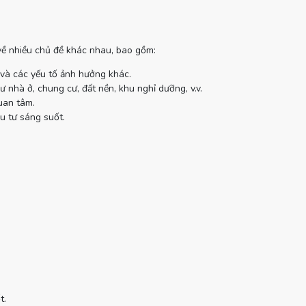
 về nhiều chủ đề khác nhau, bao gồm:
 và các yếu tố ảnh hưởng khác.
 nhà ở, chung cư, đất nền, khu nghỉ dưỡng, v.v.
uan tâm.
u tư sáng suốt.
t.