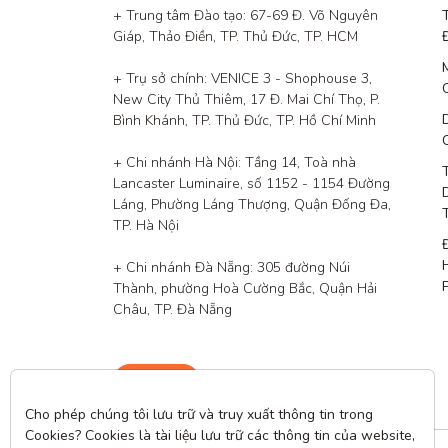
+ Trung tâm Đào tạo: 67-69 Đ. Võ Nguyên 
Giáp, Thảo Điền, TP. Thủ Đức, TP. HCM

+ Trụ sở chính: VENICE 3 - Shophouse 3, 
New City Thủ Thiêm, 17 Đ. Mai Chí Thọ, P. 
Bình Khánh, TP. Thủ Đức, TP. Hồ Chí Minh

+ Chi nhánh Hà Nội: Tầng 14, Toà nhà 
Lancaster Luminaire, số 1152 - 1154 Đường 
Láng, Phường Láng Thượng, Quận Đống Đa, 
TP. Hà Nội

+ Chi nhánh Đà Nẵng: 305 đường Núi 
Thành, phường Hoà Cường Bắc, Quận Hải 
Châu, TP. Đà Nẵng
Liên hệ
Cho phép chúng tôi lưu trữ và truy xuất thông tin trong 
Cookies? Cookies là tài liệu lưu trữ các thông tin của website, 