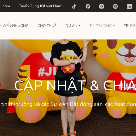
al.com
Tuyển Dụng IQI Việt Nam
HUYỂN NHƯỢNG
CHO THUÊ
DỰ ÁN
THỊ TRƯỜNG
TRUYỀ
CẬP NHẬT & CHIA
tin thị trường và các Sự kiện Bất động sản, các hoạt đ