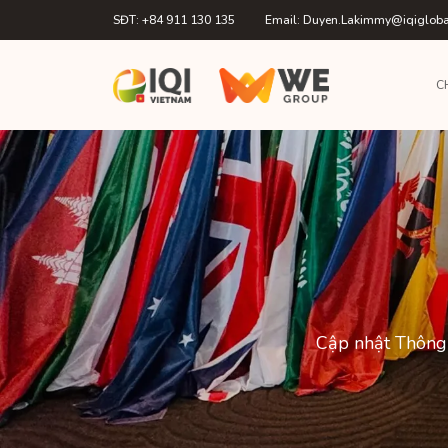
SĐT: +84 911 130 135
Email: Duyen.Lakimmy@iqiglob
C
Cập nhật Thông 