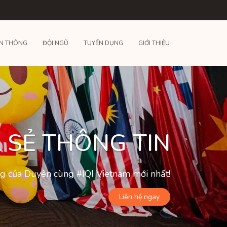
N THÔNG
ĐỘI NGŨ
TUYỂN DỤNG
GIỚI THIỆU
 SẺ THÔNG TIN
ộng của Duyên cùng #IQI Vietnam mới nhất!
Liên hệ ngay