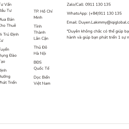
Tư Vấn
Zalo/Call: 0911 130 135
Đầu Tư
TP. Hồ Chí
WhatsApp: (+84)911 130 135
Minh
Mua Bán
Email: Duyen.Lakimmy@iqiglobal.
Cho Thuê
Tỉnh
"Duyên không chắc có thể giúp bạ
Thành
Di Trú Định
hành và giúp bạn phát triển 1 sự 
Lân Cận
Cư
Thủ Đô
Tuyển
Hà Nội
Dụng Đào
Tạo
BĐS
Quốc Tế
Định
Hướng
Dọc Biển
Phát Triển
Việt Nam