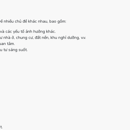
 về nhiều chủ đề khác nhau, bao gồm:
 và các yếu tố ảnh hưởng khác.
 nhà ở, chung cư, đất nền, khu nghỉ dưỡng, v.v.
uan tâm.
u tư sáng suốt.
t.