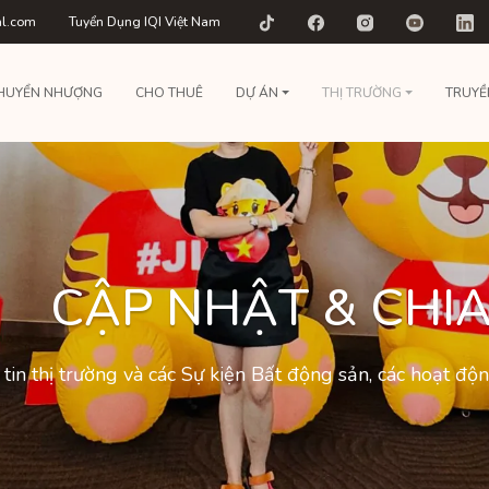
al.com
Tuyển Dụng IQI Việt Nam
HUYỂN NHƯỢNG
CHO THUÊ
DỰ ÁN
THỊ TRƯỜNG
TRUYỀ
CẬP NHẬT & CHIA
tin thị trường và các Sự kiện Bất động sản, các hoạt đ