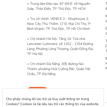
+ Trung tâm Đào tạo: 67-69 Đ. Võ Nguyên 
Giáp, Thảo Điền, TP. Thủ Đức, TP. HCM

+ Trụ sở chính: VENICE 3 - Shophouse 3, 
New City Thủ Thiêm, 17 Đ. Mai Chí Thọ, P. 
Bình Khánh, TP. Thủ Đức, TP. Hồ Chí Minh

+ Chi nhánh Hà Nội: Tầng 14, Toà nhà 
Lancaster Luminaire, số 1152 - 1154 Đường 
Láng, Phường Láng Thượng, Quận Đống Đa, 
TP. Hà Nội

+ Chi nhánh Đà Nẵng: 305 đường Núi 
Thành, phường Hoà Cường Bắc, Quận Hải 
Châu, TP. Đà Nẵng
Liên hệ
Cho phép chúng tôi lưu trữ và truy xuất thông tin trong 
Cookies? Cookies là tài liệu lưu trữ các thông tin của website, 