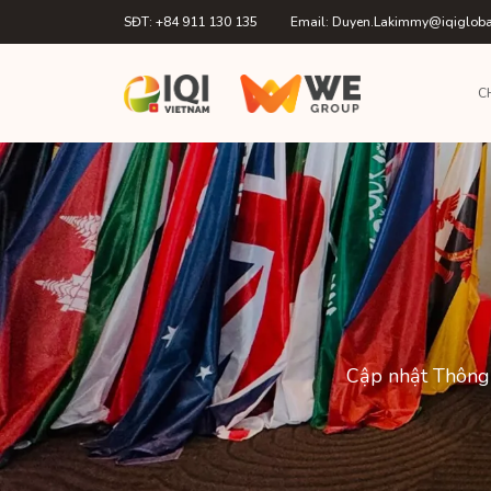
SĐT: +84 911 130 135
Email: Duyen.Lakimmy@iqiglob
C
Cập nhật Thông 