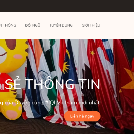
N THÔNG
ĐỘI NGŨ
TUYỂN DỤNG
GIỚI THIỆU
 SẺ THÔNG TIN
ộng của Duyên cùng #IQI Vietnam mới nhất!
Liên hệ ngay