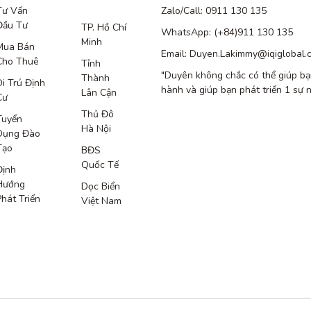
Tư Vấn
Zalo/Call: 0911 130 135
Đầu Tư
TP. Hồ Chí
WhatsApp: (+84)911 130 135
Minh
Mua Bán
Email: Duyen.Lakimmy@iqiglobal.
Cho Thuê
Tỉnh
"Duyên không chắc có thể giúp bạ
Thành
Di Trú Định
hành và giúp bạn phát triển 1 sự 
Lân Cận
Cư
Thủ Đô
Tuyển
Hà Nội
Dụng Đào
Tạo
BĐS
Quốc Tế
Định
Hướng
Dọc Biển
Phát Triển
Việt Nam