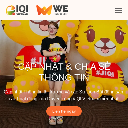
CẬP NHẬT & CHIA SẺ
THÔNG TIN
Cập nhật Thông tin thị trường và các Sự kiện Bất động sản,
các hoạt động của Duyên cùng #IQI Vietnam mới nhất!
Liên hệ ngay