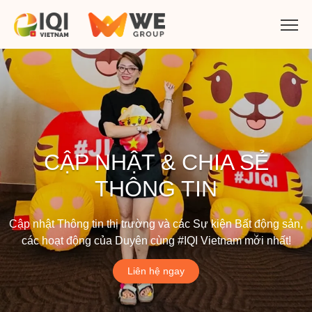
CẬP NHẬT & CHIA SẺ
THÔNG TIN
Cập nhật Thông tin thị trường và các Sự kiện Bất động sản,
các hoạt động của Duyên cùng #IQI Vietnam mới nhất!
Liên hệ ngay