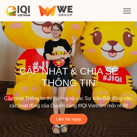
CẬP NHẬT & CHIA SẺ
THÔNG TIN
Cập nhật Thông tin thị trường và các Sự kiện Bất động sản,
các hoạt động của Duyên cùng #IQI Vietnam mới nhất!
Liên hệ ngay