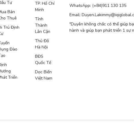
Đầu Tư
TP. Hồ Chí
WhatsApp: (+84)911 130 135
Minh
Mua Bán
Email: Duyen.Lakimmy@iqiglobal.
Cho Thuê
Tỉnh
"Duyên không chắc có thể giúp bạ
Thành
Di Trú Định
hành và giúp bạn phát triển 1 sự 
Lân Cận
Cư
Thủ Đô
Tuyển
Hà Nội
Dụng Đào
Tạo
BĐS
Quốc Tế
Định
Hướng
Dọc Biển
Phát Triển
Việt Nam