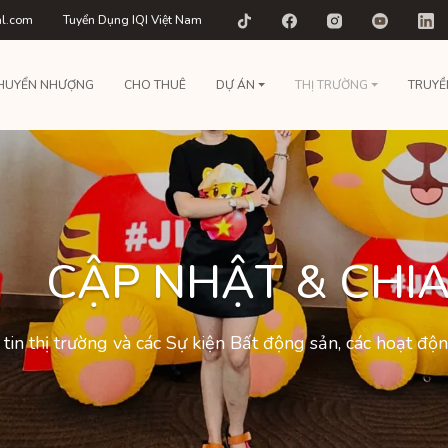
al.com
Tuyển Dụng IQI Việt Nam
HUYỂN NHƯỢNG
CHO THUÊ
DỰ ÁN
THỊ TRƯỜNG
TRUYỀ
CẬP NHẬT & CHIA
tin thị trường và các Sự kiện Bất động sản, các hoạt đ