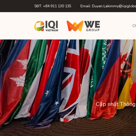
SĐT: +84 911 130 135
Email: Duyen.Lakimmy@iqiglob
C
Cập nhật Thông 