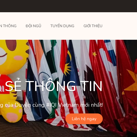
N THÔNG
ĐỘI NGŨ
TUYỂN DỤNG
GIỚI THIỆU
 SẺ THÔNG TIN
ộng của Duyên cùng #IQI Vietnam mới nhất!
Liên hệ ngay