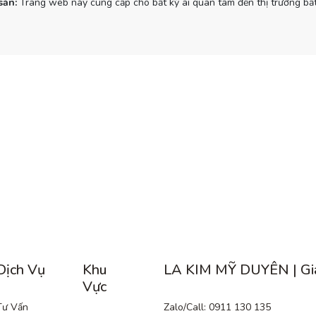
sản:
Trang web này cung cấp cho bất kỳ ai quan tâm đến thị trường bất
Dịch Vụ
Khu
LA KIM MỸ DUYÊN | Gi
Vực
Tư Vấn
Zalo/Call: 0911 130 135