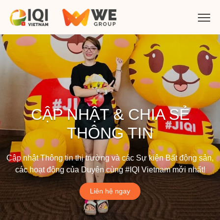
CẬP NHẬT & CHIA SẺ
THÔNG TIN
Cập nhật Thông tin thị trường và các Sự kiện Bất động sản,
các hoạt động của Duyên cùng #IQI Vietnam mới nhất!
Liên hệ ngay