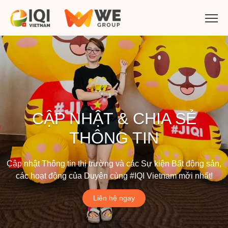
CẬP NHẬT & CHIA SẺ
THÔNG TIN
Cập nhật Thông tin thị trường và các Sự kiện Bất động sản,
các hoạt động của Duyên cùng #IQI Vietnam mới nhất!
Liên hệ ngay