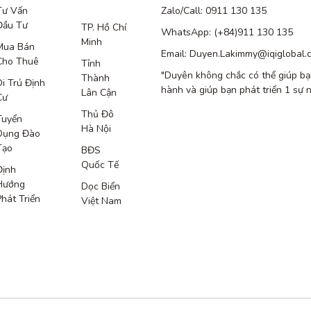
Tư Vấn
Zalo/Call: 0911 130 135
Đầu Tư
TP. Hồ Chí
WhatsApp: (+84)911 130 135
Minh
Mua Bán
Email: Duyen.Lakimmy@iqiglobal.
Cho Thuê
Tỉnh
"Duyên không chắc có thể giúp bạ
Thành
Di Trú Định
hành và giúp bạn phát triển 1 sự 
Lân Cận
Cư
Thủ Đô
Tuyển
Hà Nội
Dụng Đào
Tạo
BĐS
Quốc Tế
Định
Hướng
Dọc Biển
Phát Triển
Việt Nam