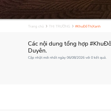
Trang chủ
THỊ TRƯỜNG
#KhuĐôThịXanh
Các nội dung tổng hợp #KhuĐô
Duyên.
Cập nhật mới nhất ngày 06/08/2026 với 0 kết quả.