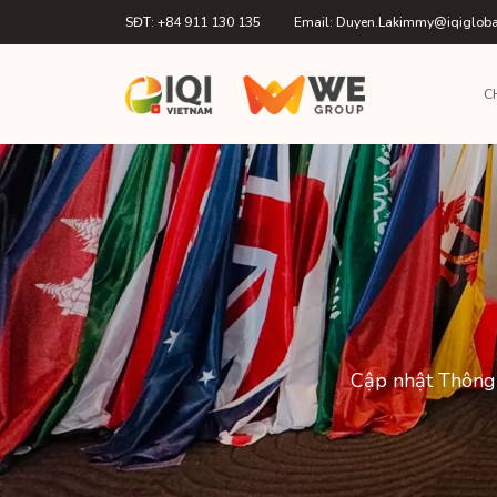
SĐT: +84 911 130 135
Email: Duyen.Lakimmy@iqiglob
C
Cập nhật Thông 