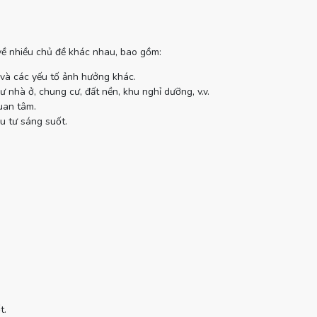
 về nhiều chủ đề khác nhau, bao gồm:
 và các yếu tố ảnh hưởng khác.
 nhà ở, chung cư, đất nền, khu nghỉ dưỡng, v.v.
uan tâm.
u tư sáng suốt.
t.