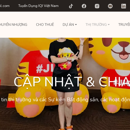
al.com
Tuyển Dụng IQI Việt Nam
HUYỂN NHƯỢNG
CHO THUÊ
DỰ ÁN
THỊ TRƯỜNG
TRUYỀ
CẬP NHẬT & CHIA
tin thị trường và các Sự kiện Bất động sản, các hoạt đ