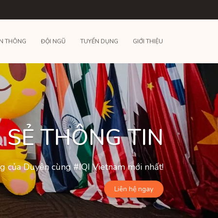
N THÔNG
ĐỘI NGŨ
TUYỂN DỤNG
GIỚI THIỆU
 SẺ THÔNG TIN
ộng của Duyên cùng #IQI Vietnam mới nhất!
Liên hệ ngay