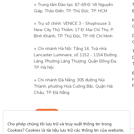
+ Trung tâm Đào tạo: 67-69 Đ. Võ Nguyên 
Giáp, Thảo Điền, TP. Thủ Đức, TP. HCM

+ Trụ sở chính: VENICE 3 - Shophouse 3, 
New City Thủ Thiêm, 17 Đ. Mai Chí Thọ, P. 
Bình Khánh, TP. Thủ Đức, TP. Hồ Chí Minh

+ Chi nhánh Hà Nội: Tầng 14, Toà nhà 
Lancaster Luminaire, số 1152 - 1154 Đường 
Láng, Phường Láng Thượng, Quận Đống Đa, 
TP. Hà Nội

+ Chi nhánh Đà Nẵng: 305 đường Núi 
Thành, phường Hoà Cường Bắc, Quận Hải 
Châu, TP. Đà Nẵng
Liên hệ
Cho phép chúng tôi lưu trữ và truy xuất thông tin trong 
Cookies? Cookies là tài liệu lưu trữ các thông tin của website, 