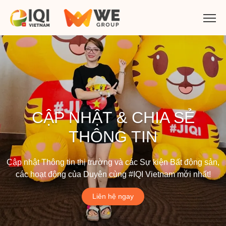
CẬP NHẬT & CHIA SẺ
THÔNG TIN
Cập nhật Thông tin thị trường và các Sự kiện Bất động sản,
các hoạt động của Duyên cùng #IQI Vietnam mới nhất!
Liên hệ ngay