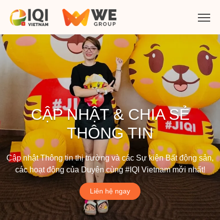
CẬP NHẬT & CHIA SẺ
THÔNG TIN
Cập nhật Thông tin thị trường và các Sự kiện Bất động sản,
các hoạt động của Duyên cùng #IQI Vietnam mới nhất!
Liên hệ ngay